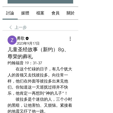
討論
媒體
檔案
會員
關於
上一步
勇歌
2023年9月17日
儿童圣经故事（新约）89、
尊荣的葬礼
约翰福音 19：31-37  
　　在这个忙碌的日子，有几个犹大
人的首领又去找彼拉多。向往常一
样，他们在外面等彼拉多出来见他
们。你知道这一天巡抚过得并不快
乐，他肯定一再想到“神的儿子”！  
　　彼拉多是个迷信的人，三个小时
的黑暗，让他害怕、又烦恼。紧接着
的地震又吓了他一跳。  