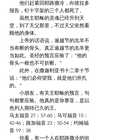
　　他们赶紧回耶路撒冷，向彼拉多
报告，钉十字架的三个人都死了。  
　　虽然主耶稣的灵魂已经升到天
堂，到了天父那里，不过天父依然看
顾他的身体。  
　　上帝的话语说，逾越节的羔羊不
当有断的骨头。真正逾越节的羔羊更
当如此。圣经的预言应验了：“他的
骨头一根也不可折断。”  
　　此外，在撒迦利亚书十二章十节
说：“他们必仰望我，就是他们所扎
的。”  
　　小朋友，有关主耶稣的预言，句
句都要应验。他真的是弥赛亚，是以
色列人期待已久的王。  
马太福音 27：57-60；马可福音 15：
42-46；路加福音 23：50-54；约翰福
音 19：38  
　　你看，有一个人在耶路撒冷的街