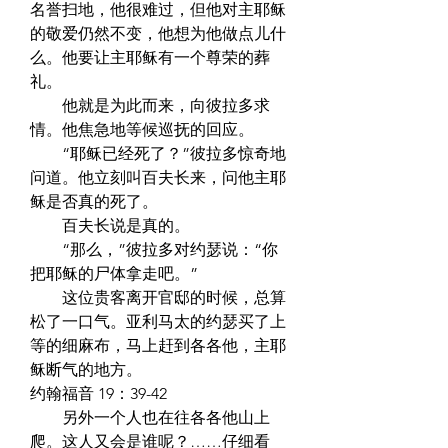
名誉扫地，他很难过，但他对主耶稣
的敬爱仍然不变，他想为他做点儿什
么。他要让主耶稣有一个尊荣的葬
礼。  
　　他就是为此而来，向彼拉多求
情。他焦急地等候巡抚的回应。  
　　“耶稣已经死了？”彼拉多惊奇地
问道。他立刻叫百夫长来，问他主耶
稣是否真的死了。  
　　百夫长说是真的。  
　　“那么，”彼拉多对约瑟说：“你
把耶稣的尸体拿走吧。”  
　　这位贵客离开官邸的时候，总算
松了一口气。亚利马太的约瑟买了上
等的细麻布，马上赶到各各他，主耶
稣断气的地方。  
约翰福音 19：39-42  
　　另外一个人也在往各各他山上
爬。这人又会是谁呢？……仔细看