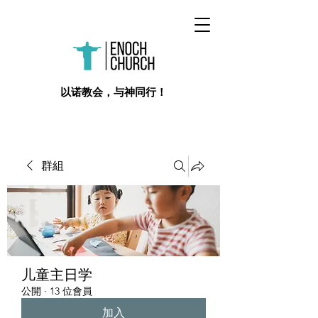
​以诺教会，与神同行！
群組
儿童主日学
公開
·
13 位會員
加入