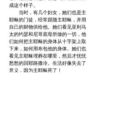
成这个样子。  
　　当时，有几个妇女，她们也是主
耶稣的门徒，经常跟随主耶稣，并用
自己的财物供给他。她们看见亚利马
太的约瑟和尼哥底母所做的一切，他
们如何把主耶稣的身体从十字架上取
下来，如何用布包他的身体。她们也
看见主耶稣埋葬在哪里，然后才忧忧
愁愁的回耶路撒冷。生活好像失去了
意义，因为主耶稣死了！  
　　你看，小朋友，主耶稣的埋葬是
尊荣的。他活着的时候虽然与罪人同
列，死时却与富人同埋。  
　　以赛亚的预言字字又都应验了。
他说：“谁知死的时候与财主同葬！” 
马太福音 27：62-66  
　　太阳西下，天黑的很快，一会儿