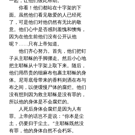
一起，让他们彼此帮助。  
　　你看！他们都站在十字架的下
面。虽然他们看见敬爱的人已经死
了，可是他们对他仍然有无比的敬
意。他们心中是否感到羞愧和懊悔，
因为在他生前他们没有公开认他
呢？……只有上帝知道。  
　　他们齐心努力。首先，他们把钉
子从主耶稣的手脚挪走。然后小心地
把主耶稣从十字架上取下来。随后，
他们用昂贵的细麻布包裹主耶稣的身
体。尼哥底母带来的香料则洒在布与
布之间，以便缓慢尸体的腐烂。他们
没有想到因为救主耶稣是没有罪的，
所以他的身体是不会腐烂的。  
　　人死后身体会腐烂是因为人有
罪。上帝的话岂不是说：“你本是尘
土，仍要归于尘土。”主耶稣既然没
有罪，他的身体自然不会朽坏。  