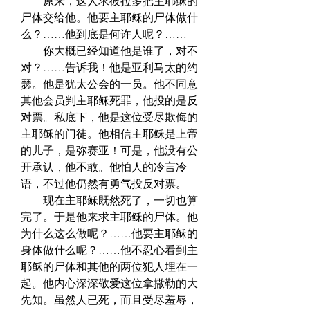
　　原来，这人求彼拉多把主耶稣的
尸体交给他。他要主耶稣的尸体做什
么？……他到底是何许人呢？……  
　　你大概已经知道他是谁了，对不
对？……告诉我！他是亚利马太的约
瑟。他是犹太公会的一员。他不同意
其他会员判主耶稣死罪，他投的是反
对票。私底下，他是这位受尽欺侮的
主耶稣的门徒。他相信主耶稣是上帝
的儿子，是弥赛亚！可是，他没有公
开承认，他不敢。他怕人的冷言冷
语，不过他仍然有勇气投反对票。  
　　现在主耶稣既然死了，一切也算
完了。于是他来求主耶稣的尸体。他
为什么这么做呢？……他要主耶稣的
身体做什么呢？……他不忍心看到主
耶稣的尸体和其他的两位犯人埋在一
起。他内心深深敬爱这位拿撒勒的大
先知。虽然人已死，而且受尽羞辱，