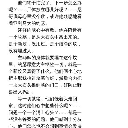
　　他们终于忙完了。下一步怎么办
呢？……尸体放在哪儿好呢？……尼
哥底母心里没个数，或许他疑惑地看
着亚利马太的约瑟。  
　　还好约瑟心中有数。他在附近有
一个坟墓，是从大石头中凿出来的。
是个新坟，没用过。是个洁净的坟，
没有埋过人。  
　　主耶稣的身体就要埋在这个坟
里。约瑟愿意为主牺牲一切，就是一
个新坟又算得了什么。他们俩小心地
把主耶稣抬进坟墓放好，然后合力把
一块大石头推到墓的门口，好防止野
兽出入捣乱。  
　　等一切就绪，他们低着头走回
家。这时他们心中想些什么呢？……
问题一个一个涌上心头？……都是一
些没有答案的问题。他们感到十分灰
心。他们怎么也不会想到事情会发展