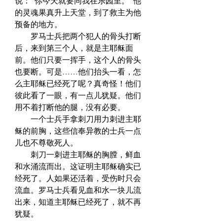
说：“你今天就要同我在乐园里。”他
的灵魂果真升上天堂，到了救主为他
预备的地方。  
　　罗马士兵把两个犯人的骨头打断
后，来到第三个人，就是主耶稣面
前。他们只要一挥手，这个人的骨头
也要断。可是……他们抬头一看，怎
么主耶稣已经死了呢？真奇怪！他们
彼此看了一眼，有一点儿犹疑。他们
用不着打断他的腿，没有必要。  
　　一个士兵手拿刺刀用力刺进主耶
稣的前胸，这些信奉异教的士兵一点
儿也不尊敬死人。  
　　刺刀一刺进主耶稣的胸膛，鲜血
和水涌流而出。这证明主耶稣确实已
经死了。人如果还活着，受伤时只会
流血。罗马士兵看见血和水一块儿流
出来，知道主耶稣已经死了，就不再
犹疑。  