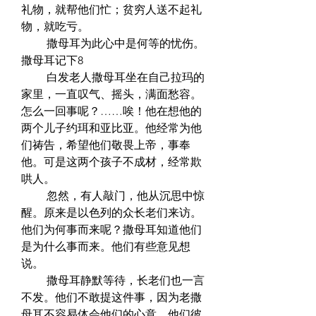
礼物，就帮他们忙；贫穷人送不起礼
物，就吃亏。  
　　 撒母耳为此心中是何等的忧伤。  
撒母耳记下8  
　　 白发老人撒母耳坐在自己拉玛的
家里，一直叹气、摇头，满面愁容。
怎么一回事呢？……唉！他在想他的
两个儿子约珥和亚比亚。他经常为他
们祷告，希望他们敬畏上帝，事奉
他。可是这两个孩子不成材，经常欺
哄人。  
　　 忽然，有人敲门，他从沉思中惊
醒。原来是以色列的众长老们来访。
他们为何事而来呢？撒母耳知道他们
是为什么事而来。他们有些意见想
说。  
　　 撒母耳静默等待，长老们也一言
不发。他们不敢提这件事，因为老撒
母耳不容易体会他们的心意，他们彼