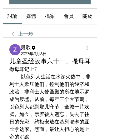
討論
媒體
檔案
會員
關於
上一步
勇歌
2023年3月6日
儿童圣经故事六十一、撒母耳
撒母耳记上7  
　　 以色列人生活在水深火热中，非
利士人欺压他们，控制他们的经济和
政治。非利士人使圣殿的所在地示罗
成为废墟。从前，每年三个大节期，
以色列人都到那儿守节，全城一片欢
腾。如今，示罗被人遗忘，失去了往
日的光彩。约柜安放在基列耶琳的亚
比拿达家。然而，最让人担心的是上
帝的沉默。  