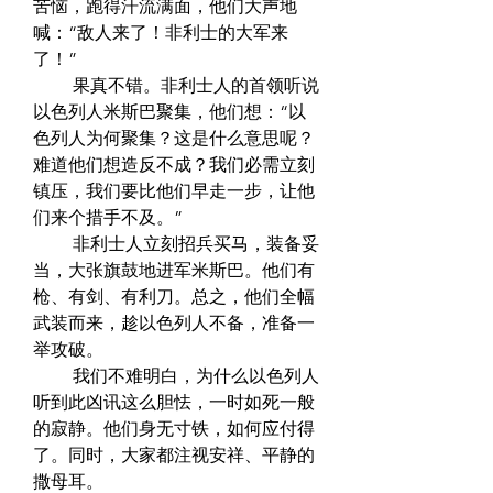
苦恼，跑得汗流满面，他们大声地
喊：“敌人来了！非利士的大军来
了！”  
　　 果真不错。非利士人的首领听说
以色列人米斯巴聚集，他们想：“以
色列人为何聚集？这是什么意思呢？
难道他们想造反不成？我们必需立刻
镇压，我们要比他们早走一步，让他
们来个措手不及。”  
　　 非利士人立刻招兵买马，装备妥
当，大张旗鼓地进军米斯巴。他们有
枪、有剑、有利刀。总之，他们全幅
武装而来，趁以色列人不备，准备一
举攻破。  
　　 我们不难明白，为什么以色列人
听到此凶讯这么胆怯，一时如死一般
的寂静。他们身无寸铁，如何应付得
了。同时，大家都注视安祥、平静的
撒母耳。  