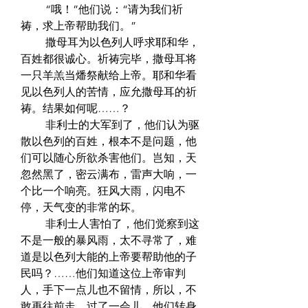
　　 “哦！”他们说：“请为我们祈
祷，求上帝帮助我们。”  
　　 撒母耳为以色列人呼求耶和华，
百姓都很诚心。祈祷完毕，撒母耳将
一只羊羔当燔祭献给上帝。耶和华看
见以色列人的苦情，应允撒母耳的祈
祷。结果如何呢……？  
　　 非利士的大军到了，他们认为驱
散以色列的百姓，根本不是问题，他
们可以随心所欲杀害他们。岂知，天
忽然黑了，密云满布，雷声大响，一
个比一个响亮。狂风大雨，闪电不
停，天气变的非常的坏。  
　　 非利士人害怕了，他们觉察到这
不是一般的暴风雨，太不寻常了，难
道是以色列大能的上帝要帮助他的子
民吗？……他们知道这位上帝审判
人，手下一点儿也不留情，所以，不
敢再往前走，过了一会儿，他们转身