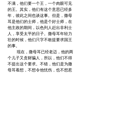
不满，他们要一个王，一个肉眼可见
的王。其实，他们有这个意思已经多
年，彼此之间也谈这事。但是，撒母
耳是他们的士师，他是个好士师，在
他主政的期间，以色列人赶出非利士
人，享受太平的日子。撒母耳年轻力
壮的时候，他们只字不敢提要求国王
的事。  
　　 现在，撒母耳已经老迈，他的两
个儿子又贪财骗人，所以，他们不得
不提出这个要求。不错，他们是为撒
母耳着想，不想令他忧伤，也不想惹
他生气，可是，他们却完全没有想到
他们这么做基本上是弃绝上帝的治
理。他们得罪的是他们在天上的王。
然而，他们并不为此担忧。  
　　 撒母耳不知道该如何回答。但他
是个智慧人，懂得求上帝的指示。  
　　 “主啊！我当如何回覆这些人