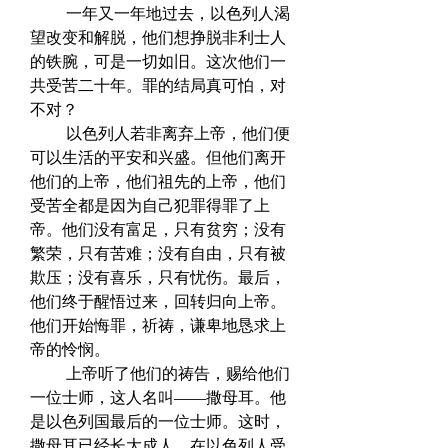
　　 一年又一年地过去，以色列人渴
望改变和解脱，他们想挣脱非利士人
的铁腕，可是一切如旧。这次他们一
共受苦二十年。罪的结局真可怕，对
不对？  
　　 以色列人若非离弃上帝，他们便
可以生活的平安和兴盛。但他们离开
他们的上帝，他们祖先的上帝，他们
受苦全都是因为自己犯罪得罪了上
帝。他们没有富足，只有贫穷；没有
繁荣，只有苦难；没有自由，只有被
欺压；没有喜乐，只有忧伤。最后，
他们终于醒悟过来，回转归向上帝。
他们开始悔罪，祈祷，谦卑地恳求上
帝的怜悯。  
　　 上帝听了他们的祷告，赐给他们
一位士师，这人名叫——撒母耳。他
是以色列国最后的一位士师。这时，
撒母耳已经长大成人，在以色列人受