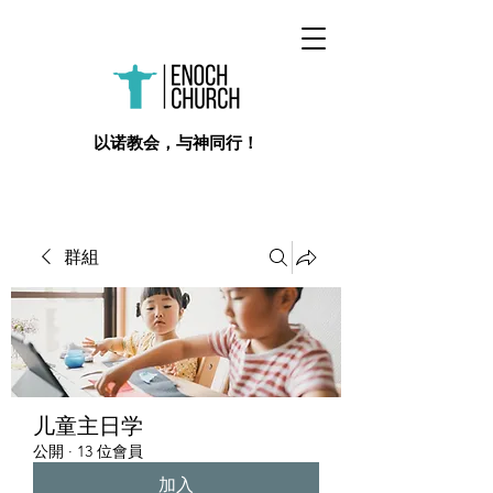
​以诺教会，与神同行！
群組
儿童主日学
公開
·
13 位會員
加入