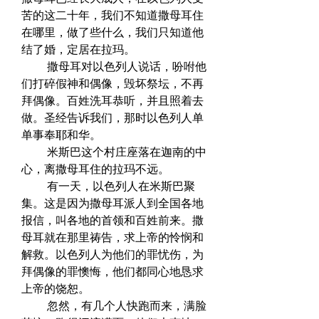
苦的这二十年，我们不知道撒母耳住
在哪里，做了些什么，我们只知道他
结了婚，定居在拉玛。  
　　 撒母耳对以色列人说话，吩咐他
们打碎假神和偶像，毁坏祭坛，不再
拜偶像。百姓洗耳恭听，并且照着去
做。圣经告诉我们，那时以色列人单
单事奉耶和华。  
　　 米斯巴这个村庄座落在迦南的中
心，离撒母耳住的拉玛不远。  
　　 有一天，以色列人在米斯巴聚
集。这是因为撒母耳派人到全国各地
报信，叫各地的首领和百姓前来。撒
母耳就在那里祷告，求上帝的怜悯和
解救。以色列人为他们的罪忧伤，为
拜偶像的罪懊悔，他们都同心地恳求
上帝的饶恕。  
　　 忽然，有几个人快跑而来，满脸