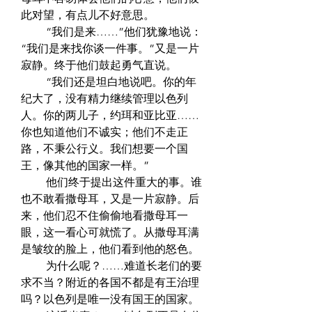
此对望，有点儿不好意思。  
　　 “我们是来……”他们犹豫地说：
“我们是来找你谈一件事。”又是一片
寂静。终于他们鼓起勇气直说。  
　　 “我们还是坦白地说吧。你的年
纪大了，没有精力继续管理以色列
人。你的两儿子，约珥和亚比亚……
你也知道他们不诚实；他们不走正
路，不秉公行义。我们想要一个国
王，像其他的国家一样。”  
　　 他们终于提出这件重大的事。谁
也不敢看撒母耳，又是一片寂静。后
来，他们忍不住偷偷地看撒母耳一
眼，这一看心可就慌了。从撒母耳满
是皱纹的脸上，他们看到他的怒色。  
　　 为什么呢？……难道长老们的要
求不当？附近的各国不都是有王治理
吗？以色列是唯一没有国王的国家。  