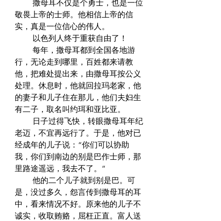
　　 撒母耳不仅是个勇士，也是一位
敬畏上帝的士师。他相信上帝的信
实，真是一位信心的伟人。  
　　 以色列人终于重获自由了！  
　　 每年，撒母耳都到全国各地游
行，无论走到哪里，百姓都来请教
他，把难处提出来，由撒母耳按公义
处理。休息时，他就回拉玛老家，他
的妻子和儿子住在那儿，他们夫妇生
有二子，取名叫约珥和亚比亚。  
　　 日子过得飞快，转眼撒母耳年纪
老迈，不宜再远行了。于是，他对已
经成年的儿子说：“你们可以协助
我，你们到南边的别是巴作士师，那
里路途遥远，我去不了。”  
　　 他的二个儿子就到别是巴。可
是，没过多久，怨言传到撒母耳的耳
中，看来情况不好。原来他的儿子不
诚实，收取贿赂，屈枉正直。富人送