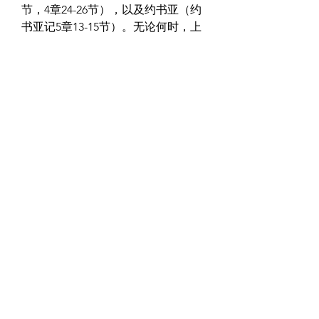
节，4章24-26节），以及约书亚（约
书亚记5章13-15节）。无论何时，上
帝总有权力发出挑战并考验人心。”
作者：
 白茉妮
转自：
https://simplified-odb.org/
0
0
1
Write a comment...
關於
惟喜爱耶和华的律法，昼夜思想，这
人便为有福。
會員