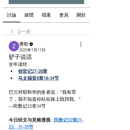
討論
媒體
檔案
會員
關於
上一步
勇歌
2025年1月11日
驴子说话
全年读经 :
创世记27-28章
马太福音8章18-34节
巴兰对耶和华的使者说：“我有罪
了，我不知道祢站在路上阻挡我。”
—民数记22章34节
今日经文与灵粮透视 : 
民数记22章21-
23、31-35节