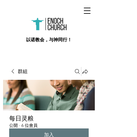
​以诺教会，与神同行！
群組
每日灵粮
公開
·
6 位會員
加入