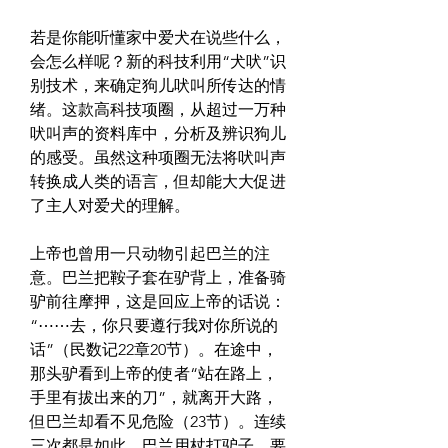
若是你能听懂家中爱犬在说些什么，
会怎么样呢？新的科技利用“犬吠”识
别技术，来确定狗儿吠叫所传达的情
绪。这款高科技项圈，从超过一万种
吠叫声的资料库中，分析及辨识狗儿
的感受。虽然这种项圈无法将吠叫声
转换成人类的语言，但却能大大促进
了主人对爱犬的理解。
上帝也曾用一只动物引起巴兰的注
意。巴兰把鞍子套在驴背上，准备骑
驴前往摩押，这是回应上帝的话说：
“⋯⋯去，你只要遵行我对你所说的
话”（民数记22章20节）。在途中，
那头驴看到上帝的使者“站在路上，
手里有拔出来的刀”，就离开大路，
但巴兰却看不见危险（23节）。连续
三次都是如此，巴兰用杖打驴子，要