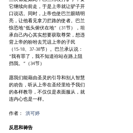
它继续向前走，于是上帝就让驴子开
口说话。同时，上帝也使巴兰眼睛明
亮，让他看见拿刀拦路的使者。巴兰
惊恐地“低头俯伏在地”（31节），坦
承自己内心其实想要获取尊荣，想违
背上帝的吩咐去咒诅上帝的子民
（15-18、37-38节）。巴兰承认说：
“我有罪了，我不知道祢站在路上阻
挡我。”（34节）
愿我们能藉由圣灵的引导和别人智慧
的劝告，听从上帝在圣经里给予我们
的各样教导，不仅仅是表面服从，就
连内心也是一样。
作者： 
洪可婷
反思和祷告