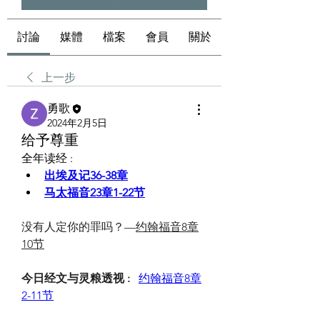
討論
媒體
檔案
會員
關於
上一步
勇歌
2024年2月5日
给予尊重
全年读经 :
出埃及记36-38章
马太福音23章1-22节
没有人定你的罪吗？—
约翰福音8章
10节
今日经文与灵粮透视 :   
约翰福音8章
2-11节