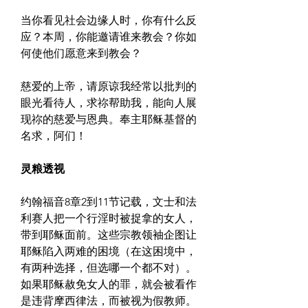
当你看见社会边缘人时，你有什么反
应？本周，你能邀请谁来教会？你如
何使他们愿意来到教会？
慈爱的上帝，请原谅我经常以批判的
眼光看待人，求祢帮助我，能向人展
现祢的慈爱与恩典。奉主耶稣基督的
名求，阿们！
灵粮透视
约翰福音8章2到11节记载，文士和法
利赛人把一个行淫时被捉拿的女人，
带到耶稣面前。这些宗教领袖企图让
耶稣陷入两难的困境（在这困境中，
有两种选择，但选哪一个都不对）。
如果耶稣赦免女人的罪，就会被看作
是违背摩西律法，而被视为假教师。