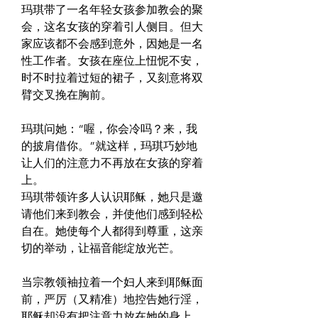
玛琪带了一名年轻女孩参加教会的聚
会，这名女孩的穿着引人侧目。但大
家应该都不会感到意外，因她是一名
性工作者。女孩在座位上忸怩不安，
时不时拉着过短的裙子，又刻意将双
臂交叉挽在胸前。
玛琪问她：“喔，你会冷吗？来，我
的披肩借你。”就这样，玛琪巧妙地
让人们的注意力不再放在女孩的穿着
上。
玛琪带领许多人认识耶稣，她只是邀
请他们来到教会，并使他们感到轻松
自在。她使每个人都得到尊重，这亲
切的举动，让福音能绽放光芒。
当宗教领袖拉着一个妇人来到耶稣面
前，严厉（又精准）地控告她行淫，
耶稣却没有把注意力放在她的身上，