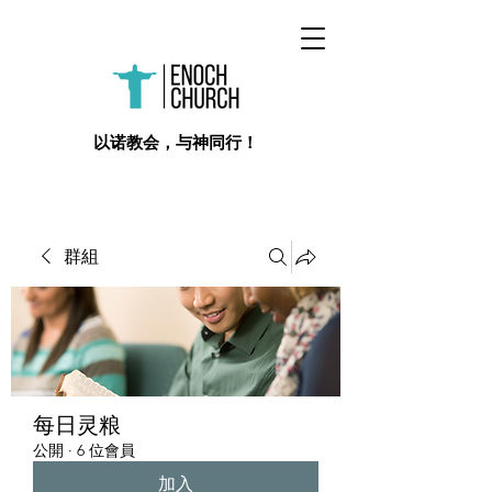
​以诺教会，与神同行！
群組
每日灵粮
公開
·
6 位會員
加入