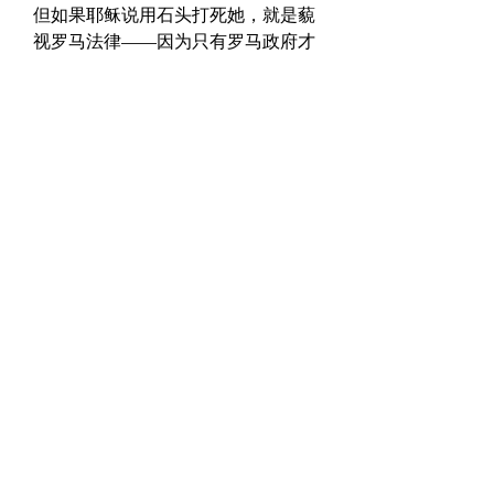
但如果耶稣说用石头打死她，就是藐
视罗马法律——因为只有罗马政府才
能执行死刑。不过，耶稣做了第三个
选择——让宗教领袖成为受审的对
象，并向那个女人显出怜悯。
作者： 柯贝尔
0
0
12
Write a comment...
關於
惟喜爱耶和华的律法，昼夜思想，这
人便为有福。
會員