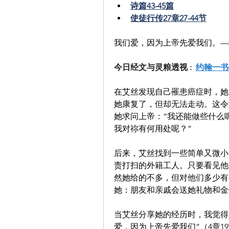
诗篇43-45篇
使徒行传27章27-44节
我们爱，因为上帝先爱我们。—约
今日经文与灵粮透视 :  
约翰一书4
在艾丝发现自己罹患癌症时，她
她康复了，但却无法走动。这令
她求问上帝：“我还能做些什么
我对祢有何用处呢？”
后来，艾丝找到一些简单又微小
责打扫的外籍工人。只要看见他
然她给的不多，但对他们多少有
她：朋友和亲戚会送她礼物和金
当艾丝分享她的经历时，我觉得
爱，因为上帝先爱我们”（4章1