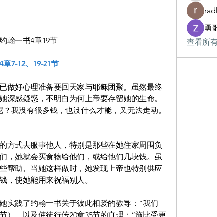
rad
勇
翰一书4章19节
查看所有
章7-12、19-21节
已做好心理准备要回天家与耶稣团聚。虽然最终
她深感疑惑，不明白为何上帝要存留她的生命。
呢？我没有很多钱，也没什么才能，又无法走动。
的方式去服事他人，特别是那些在她住家周围负
们，她就会买食物给他们，或给他们几块钱。虽
些帮助。当她这样做时，她发现上帝也特别供应
钱，使她能用来祝福别人。
她实践了约翰一书关于彼此相爱的教导：“我们
9节），以及使徒行传20章35节的真理：“施比受更