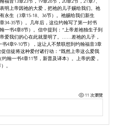
音13章23节，19章26节，20章2节，21章7、
楚表明上帝因祂的大爱，把祂的儿子赐给我们。祂
永生（3章15-18、36节）。祂赐给我们新生
章34-35节）。几年后，这位约翰写了第一封书
翰一书4章8节）。信中提到：“上帝差祂独生子到
帝爱我们的心在此就显明了。……差祂的儿子，
书4章9-10节），这让人不禁联想到约翰福音3章
翰敦促信徒将这种爱付诸行动：“既然上帝这么爱我
（约翰一书4章11节，新普及译本）。上帝的爱，
节）。
11 次瀏覽