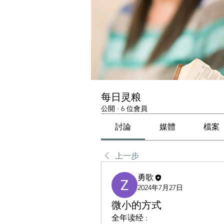
每日灵粮
公開
·
6 位會員
討論
媒體
檔案
上一步
勇歌
2024年7月27日
微小的方式
全年读经 :