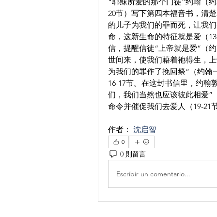
“耶稣所爱的那个门徒”约翰（约翰福
20节）写下第四本福音书，清
的儿子为我们的罪而死，让我们有
命，这新生命的特征就是爱（13
信，提醒信徒“上帝就是爱”（约
世间来，使我们藉着祂得生，上
为我们的罪作了挽回祭”（约翰一
16-17节。在这封书信里，约
们，我们当然也应该彼此相爱”
命令并催促我们去爱人（19-21
作者： 
沈启智
0
0 則留言
Escribir un comentario...