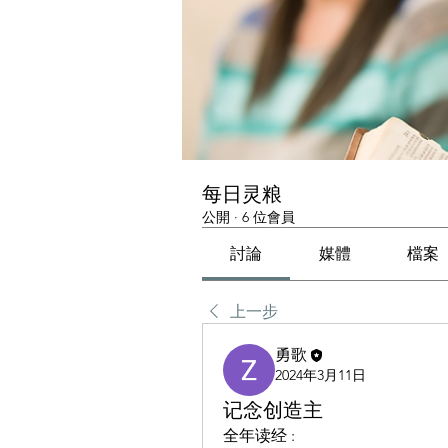
每日灵粮
公開
·
6 位會員
討論
媒體
檔案
上一步
勇歌
2024年3月11日
记念创造主
全年读经 :