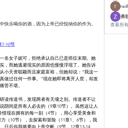
rad
勇
中快乐喝你的酒，因为上帝已经悦纳你的作为。
查看所有
7-10节
一名女子妮可，拒绝承认自己已是癌症末期。她
实，而她逃避现实的原因也慢慢浮现了。她告诉
她从小天资聪颖而且家庭富裕，但她却说：“我这一
真做过任何一件事。”现在她即将离开人世，却发
痛苦不堪。
研读传道书，发现两者有天壤之别。传道者不让
说阴间是所有人必去的（9章10节）。虽然这让人
珍惜现在拥有的每一刻（4节），用心享受美食和
努力（10节），去探索和冒险（11章1、6节），我
日后你我将要向上帝交帐（9节，12章13-14