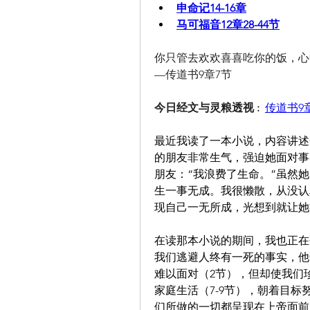
申命记14-16章
马可福音12章28-44节
你只管去欢欢喜喜吃你的饭，心
—传道书9章7节
今日经文与灵粮透视 :  
传道书9章
最近我读了一本小说，内容讲述
的朋友非常生气，强迫她面对事
朋友：“我浪费了生命。”虽然
生一事无成。我很懒散，从没认
现自己一无所成，光想到就让她
在读那本小说的期间，我也正在
我们逃避人终有一死的事实，他
难以面对（2节），但却使我们
家庭生活（7-9节），朝着目标
们所做的一切都呈现在上帝面前，