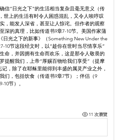
确信“日光之下”的生活相当复杂且毫无意义（传
我们，世上的生活有时令人困惑混乱，又令人唉哼叹
实，能发人深省，甚至让人惊诧。但作者的观察
深的真理，比如传道书9章7-10节。美国作家蒲
《日光之下的新事》（Something New Under the 
7-10节这段经文时，以“趁你在世时当尽情享乐”
生命，并因拥有生命而欢乐，这是那令人敬畏的
罗提醒我们，上帝“厚赐百物给我们享受”（提摩
能忘记，除了在耶稣里能得到丰盛的属灵产业之外，
我们，包括饮食（传道书9章7节）；伴侣（9
-10节）。
11 次瀏覽