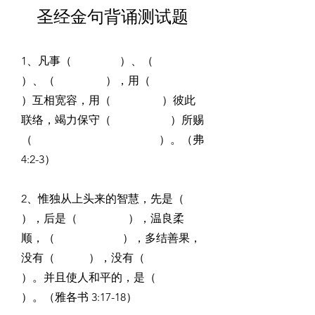
圣经金句背诵测试题
1、凡事（                 ）、（                  
）、（                  ），用（                 
）互相宽容，用（                  ）彼此
联络，竭力保守（                     ）所赐
（                                             ）。（弗
4:2-3）
2、惟独从上头来的智慧，先是（                  
），后是（                  ），温良柔
顺，（                        ），多结善果，
没有（            ），没有（                    
）。并且使人和平的，是（                        
）。（雅各书 3:17-18）