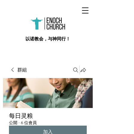
​以诺教会，与神同行！
群組
每日灵粮
公開
·
6 位會員
加入