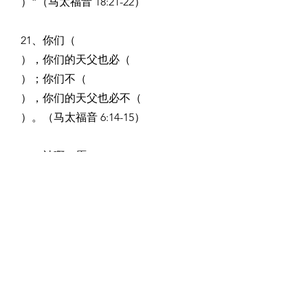
）”（马太福音 18:21-22）
21、你们（                                        
），你们的天父也必（                                         
）；你们不（                                              
），你们的天父也必不（                                            
）。（马太福音 6:14-15）
22、神啊，愿（                                          
），愿（                                             
）！愿万国都（                                        
），因为你（                                                          
），引导世上的万国。（诗篇 67:3-
4）
23、愿神（                  ）我们，（                     