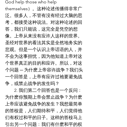
God help those who help 
themselves）。这种论述传播得非常广
泛。很多人，不管有没有经过大脑的思
考，都接受这种说法。对这种论述的回
答，我们只能说，这完全是凭空的想
像。上帝从来没有应许人这样的世界。
圣经对世界的看法其实是全然地务实的
悲观。但是一个认识上帝话语的人，并
不会为这事担忧，因为他知道上帝对这
个世界真正的目的和应许。所以，对这
个问题 ─ 为什麽上帝容许战争？我们头
一个回答是，上帝有应许过祂要避免战
争，或禁止战争的发生吗？
        2. 我们第二个回答也是一个反问﹕
为什麽你预期上帝会禁止战争？为什麽
上帝应该避免战争的发生？我想最简单
的答桉是，人们期待和平，人们觉得他
们有权过和平的日子。这样的答桉马上
引出另一个问题﹕我们有什麽和平的权