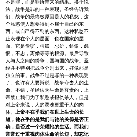
不是罪，而是罪所带来的结果。换个说
法，战争是罪的一种表现。圣经告诉我
们，战争的最终极原因是人的私慾，这
个私慾使人想要得到不属于自己的东
西，或自己得不到的东西。这种私慾不
止表现在个人的层面，也在国家的层
面。它是偷窃，强盗，忌妒，骄傲，怨
恨，不忠，离婚等等的根源。最后导致
人与人之间的纷争，国与国的战争。圣
经并不特别把战争分别出来，好像那是
独立的事。战争不过是罪的一种表现罢
了。也许有人要辩说，战争夺去人的生
命。不错，圣经认为生命是尊贵的，上
帝禁止我们为了私慾或报仇杀人，但是
对上帝来说，人的灵魂更重于人的肉
体。
上帝不在乎我们在世上生命的长
短，祂在乎的是我们与祂的关係是否正
确，是否过一个荣耀祂的生活。而我们
常常过于重视肉体生命的长短，却忘记