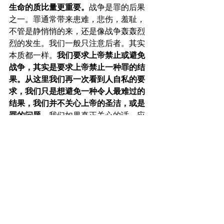
生命的质比量更重要。
战争是罪的后果
之一。罪通常带来患难，悲伤，羞耻，
不管是静悄悄的来，还是像战争轰轰烈
烈的发生。我们一般只注意后者。其实
本质都一样。
我们要求上帝禁止或避免
战争，其实是要求上帝禁止一种罪的结
果。从这里我们再一次看到人自私的要
求，我们只是想避免一种令人最难过的
结果，我们并不关心上帝的圣洁，或是
罪的问题。
我们如果真正关心的话，应
该祈求上帝禁止所有罪的行为。但是，
若是真有人这样作，一定又要引起一些
人的抗议。他们抗议上帝不应干涉人的
自由。然后，他们再运用他们的自由，
然后又再度面对战争的威胁。
所以，上
帝在祂永恒无限的智慧里，决定不禁止
罪的存在，也不禁止罪带来可怕的后
果，包括战争在内。
     （2）但是，圣经有更进一步的教导。