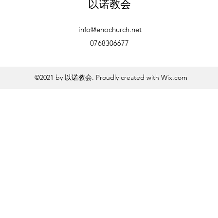
以诺教会
info@enochurch.net
0768306677
©2021 by 以诺教会. Proudly created with Wix.com