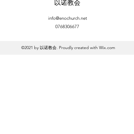
以诺教会
info@enochurch.net
0768306677
©2021 by 以诺教会. Proudly created with Wix.com