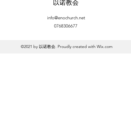
以诺教会
info@enochurch.net
0768306677
©2021 by 以诺教会. Proudly created with Wix.com