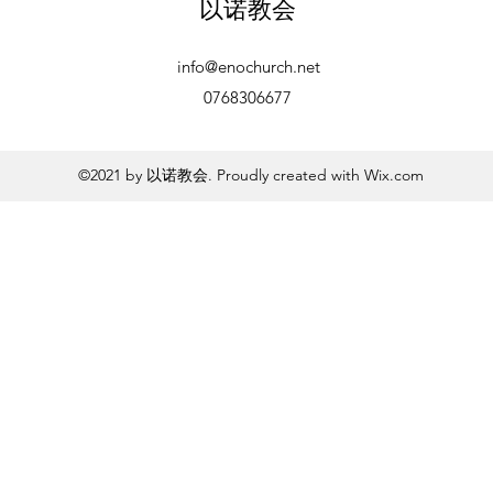
以诺教会
info@enochurch.net
0768306677
©2021 by 以诺教会. Proudly created with Wix.com