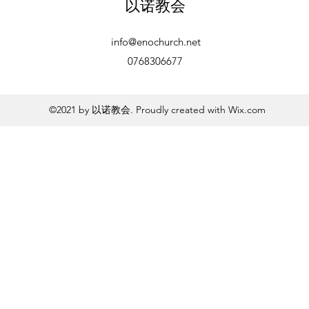
以诺教会
info@enochurch.net
0768306677
©2021 by 以诺教会. Proudly created with Wix.com