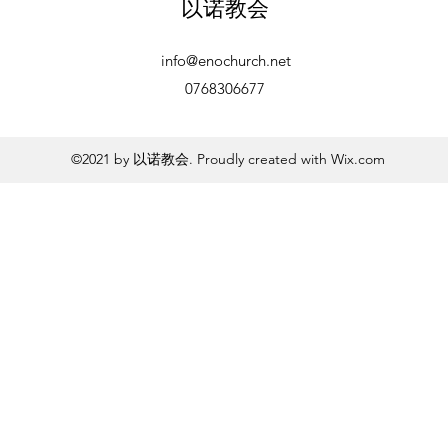
以诺教会
info@enochurch.net
0768306677
©2021 by 以诺教会. Proudly created with Wix.com