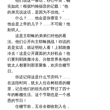
　　他们说这一番话，存心不良，确
实如此！根据约翰福音的记载：“他
的弟兄说这话，是因为不信他。”  
　　什么？……他会是弥赛亚？……
他会是上帝的儿子？……不可能！他
欺哄人。  
　　这是主耶稣的弟弟们对他的看
法。他们公开向主耶稣挑战！祢说的
若是实话，就证明给人看！上耶路撒
冷去！这是公开露面的大好机会！他
们要到耶路撒冷去。分散世界各地的
犹太人都要到那里聚集，欢庆住棚节
日。  
　　你还记得这是什么节庆吗？……
在这段时间，犹太人住在树枝搭的棚
里，记念他们的祖先在旷野过了四十
年的帐棚生活。这个节期也是一个感
恩的节日！  
　　住棚节前，五谷全都收割入仓，