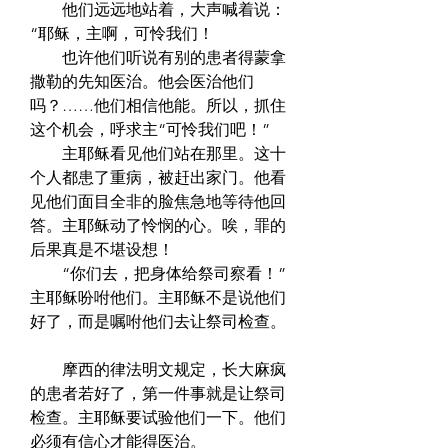
　　他们远远地站着，大声喊着说：
“耶稣，主啊，可怜我们！  
　　也许他们听说有别的患者得蒙拿
撒勒的先知医治。他会医治他们
吗？……他们相信他能。所以，抓住
这个机会，呼求主“可怜我们吧！”  
　　主耶稣看见他们站在那里。这十
个人都患了重病，被赶出家门。他看
见他们面目全非的脸焦急地等待他回
答。主耶稣动了怜悯的心。唉，罪的
后果真是不堪设想！  
　　“你们去，把身体给祭司察看！”
主耶稣吩咐他们。主耶稣不是说他们
好了，而是嘱咐他们去让祭司检查。 
　　摩西的律法明文规定，长大麻疯
的患者若好了，第一件事就是让祭司
检查。主耶稣要试验他们一下。他们
必须有信心才能得医治。  