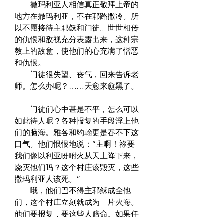
　　撒玛利亚人相信真正敬拜上帝的
地方在撒玛利亚，不在耶路撒冷。所
以不愿接待主耶稣和门徒。世世相传
的仇恨和敌视充分表露出来，这种宗
教上的敌意，使他们的心充满了憎恶
和仇恨。  
　　门徒很失望、丧气，回来告诉老
师。怎么办呢？……天愈来愈黑了。 
　　门徒们心中甚是不平，怎么可以
如此待人呢？各种报复的手段浮上他
们的脑海。雅各和约翰更是吞不下这
口气。他们恨恨地说：“主啊！祢要
我们像以利亚吩咐火从天上降下来，
烧灭他们吗？这个村庄该毁灭，这些
撒玛利亚人该死。”  
　　哦，他们巴不得主耶稣成全他
们，这个村庄立刻就成为一片火海。
他们要报复，要这些人赔命。如果任