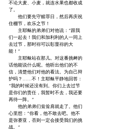
不论大麦、小麦，就连水果也都收成
了。  
　　他们要先守赎罪日，然后再庆祝
住棚节，欢乐之节！  
　　主耶稣的弟弟们对他说：“跟我
们一起去！我们和加利利的人一同上
去过节，那时祢可以彰显祢的大
能！”  
　　主耶稣站在那儿。对这番挑衅的
话他能说什么呢。他听出他们的不
信，清楚他们对他的看法。为自己辩
护吗？……不！主耶稣平静地回答：
“我的时候还没有到。你们上去过节
是你们的责任，我暂时不去，我还要
再待一阵。”  
　　他的弟弟们耸耸肩就走了。他们
心里想：“你看，他不敢去吧。他不
是弥赛亚，否则一定会接受我们的挑
战。”  