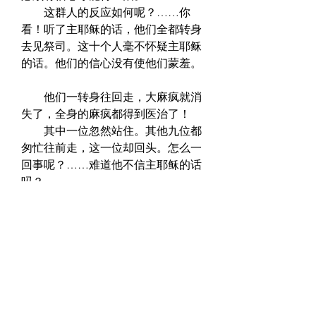
　　这群人的反应如何呢？……你
看！听了主耶稣的话，他们全都转身
去见祭司。这十个人毫不怀疑主耶稣
的话。他们的信心没有使他们蒙羞。 
　　他们一转身往回走，大麻疯就消
失了，全身的麻疯都得到医治了！  
　　其中一位忽然站住。其他九位都
匆忙往前走，这一位却回头。怎么一
回事呢？……难道他不信主耶稣的话
吗？……  
　　他实在是相信主耶稣的话。圣经
记载说：“他见自己好了，就回来。”
不！他不是因为不信才回头的。那么
他怎么不跟其他九位一同走呢？…… 
　　你看他！……他向主耶稣直奔。
这回他不站在远处，没有必要。他不