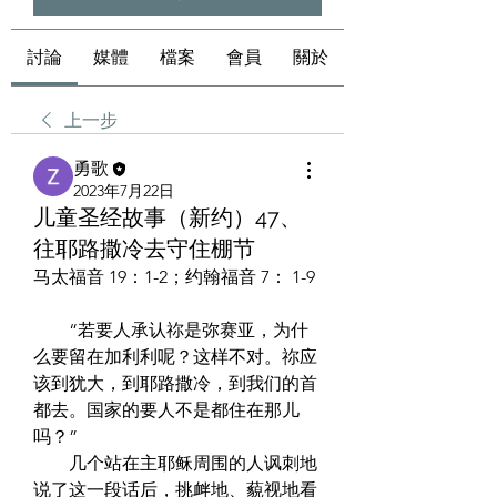
討論
媒體
檔案
會員
關於
上一步
勇歌
2023年7月22日
儿童圣经故事（新约）47、
往耶路撒冷去守住棚节
马太福音 19：1-2；约翰福音 7： 1-9 
　　“若要人承认祢是弥赛亚，为什
么要留在加利利呢？这样不对。祢应
该到犹大，到耶路撒冷，到我们的首
都去。国家的要人不是都住在那儿
吗？”  
　　几个站在主耶稣周围的人讽刺地
说了这一段话后，挑衅地、藐视地看