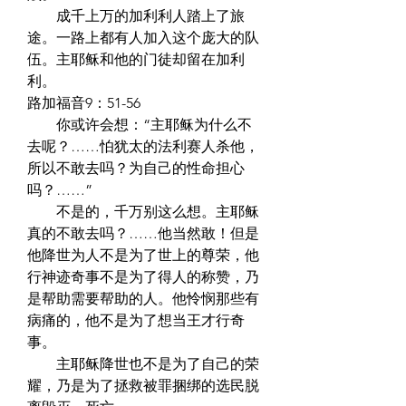
　　成千上万的加利利人踏上了旅
途。一路上都有人加入这个庞大的队
伍。主耶稣和他的门徒却留在加利
利。  
路加福音9：51-56  
　　你或许会想：“主耶稣为什么不
去呢？……怕犹太的法利赛人杀他，
所以不敢去吗？为自己的性命担心
吗？……”  
　　不是的，千万别这么想。主耶稣
真的不敢去吗？……他当然敢！但是
他降世为人不是为了世上的尊荣，他
行神迹奇事不是为了得人的称赞，乃
是帮助需要帮助的人。他怜悯那些有
病痛的，他不是为了想当王才行奇
事。  
　　主耶稣降世也不是为了自己的荣
耀，乃是为了拯救被罪捆绑的选民脱