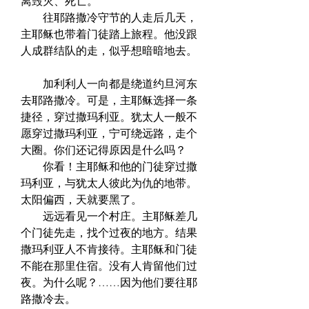
离毁灭、死亡。  
　　往耶路撒冷守节的人走后几天，
主耶稣也带着门徒踏上旅程。他没跟
人成群结队的走，似乎想暗暗地去。 
　　加利利人一向都是绕道约旦河东
去耶路撒冷。可是，主耶稣选择一条
捷径，穿过撒玛利亚。犹太人一般不
愿穿过撒玛利亚，宁可绕远路，走个
大圈。你们还记得原因是什么吗？  
　　你看！主耶稣和他的门徒穿过撒
玛利亚，与犹太人彼此为仇的地带。
太阳偏西，天就要黑了。  
　　远远看见一个村庄。主耶稣差几
个门徒先走，找个过夜的地方。结果
撒玛利亚人不肯接待。主耶稣和门徒
不能在那里住宿。没有人肯留他们过
夜。为什么呢？……因为他们要往耶
路撒冷去。  