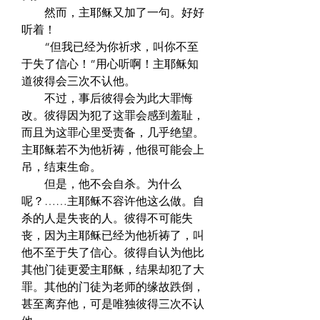
　　然而，主耶稣又加了一句。好好
听着！  
　　“但我已经为你祈求，叫你不至
于失了信心！”用心听啊！主耶稣知
道彼得会三次不认他。  
　　不过，事后彼得会为此大罪悔
改。彼得因为犯了这罪会感到羞耻，
而且为这罪心里受责备，几乎绝望。
主耶稣若不为他祈祷，他很可能会上
吊，结束生命。  
　　但是，他不会自杀。为什么
呢？……主耶稣不容许他这么做。自
杀的人是失丧的人。彼得不可能失
丧，因为主耶稣已经为他祈祷了，叫
他不至于失了信心。彼得自认为他比
其他门徒更爱主耶稣，结果却犯了大
罪。其他的门徒为老师的缘故跌倒，
甚至离弃他，可是唯独彼得三次不认