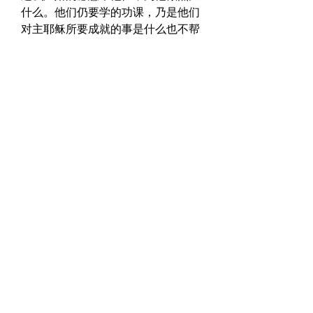
什么。他们仍要学的功课，乃是他们
对主耶稣所要成就的事是什么也不帮
不了的。主耶稣必须独自担当上帝因
憎恨罪恶而发的怒气。  
　　此外，主耶稣又告诉他们，犹太
人会憎恨他们。犹太人既然憎恨主耶
稣，自然不会放过他的门徒。他们会
把跟随主耶稣的人关在监狱，甚至杀
死他们。  
　　“可是，”主又说：“你们可以放
心，我已经胜了世界！” 他的意思就
是：“当这些事发生的时候，不要灰
心，也不要忧愁。你们不要以为我离
开你们，就等于我不再看顾你们。不
要这样想，我绝不会撇下你们为孤儿
的。”  
　　换言之，虽然主耶稣就要离世归
天，可是，即使他在天堂，他仍然会