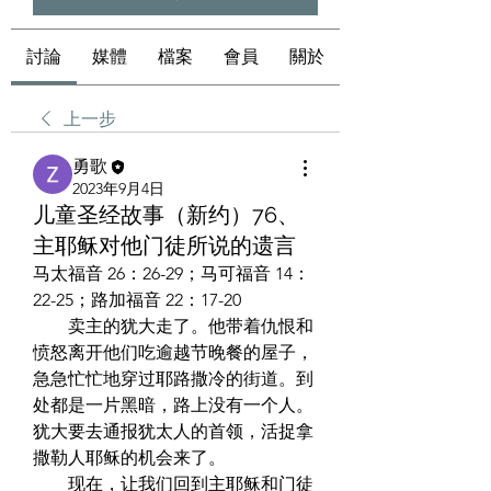
討論
媒體
檔案
會員
關於
上一步
勇歌
2023年9月4日
儿童圣经故事（新约）76、
主耶稣对他门徒所说的遗言
马太福音 26：26-29；马可福音 14：
22-25；路加福音 22：17-20  
　　卖主的犹大走了。他带着仇恨和
愤怒离开他们吃逾越节晚餐的屋子，
急急忙忙地穿过耶路撒冷的街道。到
处都是一片黑暗，路上没有一个人。
犹大要去通报犹太人的首领，活捉拿
撒勒人耶稣的机会来了。  
　　现在，让我们回到主耶稣和门徒