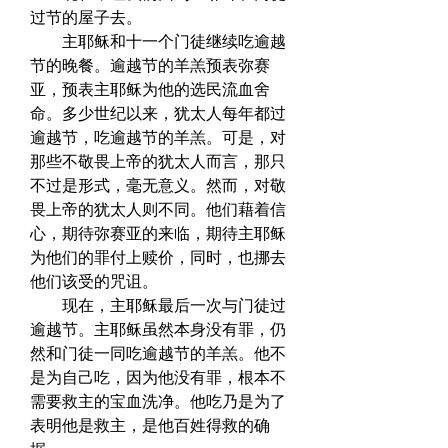
过节的屋子去。  
　　主耶稣和十一个门徒继续吃逾越
节的晚餐。逾越节的羊羔预表弥赛
亚，预表主耶稣为他的选民流血舍
命。多少世纪以来，犹太人每年都过
逾越节，吃逾越节的羊羔。可是，对
那些不敬畏上帝的犹太人而言，那只
不过是形式，毫无意义。然而，对敬
畏上帝的犹太人则不同。他们藉着信
心，期待弥赛亚的来临，期待主耶稣
为他们的罪付上赎价，同时，也挪去
他们该受的咒诅。  
　　现在，主耶稣最后一次与门徒过
逾越节。主耶稣虽然本身没有罪，仍
然和门徒一同吃逾越节的羊羔。他不
是为自己吃，因为他没有罪，根本不
需要救主的宝血洗净。他吃乃是为了
表明他是救主，是他百姓得救的确