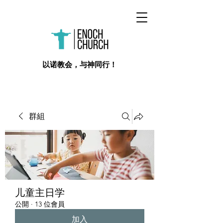
​以诺教会，与神同行！
群組
儿童主日学
公開
·
13 位會員
加入