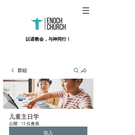
​以诺教会，与神同行！
群組
儿童主日学
公開
·
13 位會員
加入