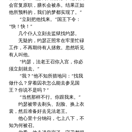
会官复原职，膳长会被杀。结果正如
他所预料的，我们的梦都实现了。”  
　　 “立刻把他找来。”国王下令：
“快！快！”  
　　几个仆人立刻去监狱找约瑟。  
　　无疑的，约瑟正照常在牢里忙碌
工作，不再期待有人拯救。忽然听见
有人叫他。  
　　 “约瑟，法老王召你入宫，你必
须立刻就去。”  
　　 “我？”他不知所措地问：“找我
做什么？穿着囚衣怎么能去参见国
王？你说不是吗？”  
　　 “当然那样不行。你跟我来。”  
　　约瑟被带去剃头、刮脸、换上衣
裳，然后准备好去见法老王。  
　　他心里十分纳闷，七上八下，不
知为何被召。  