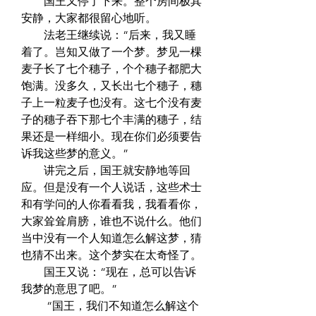
　　国王又停了下来。整个房间极其
安静，大家都很留心地听。  
　　法老王继续说：“后来，我又睡
着了。岂知又做了一个梦。梦见一棵
麦子长了七个穗子，个个穗子都肥大
饱满。没多久，又长出七个穗子，穗
子上一粒麦子也没有。这七个没有麦
子的穗子吞下那七个丰满的穗子，结
果还是一样细小。现在你们必须要告
诉我这些梦的意义。”  
　　讲完之后，国王就安静地等回
应。但是没有一个人说话，这些术士
和有学问的人你看看我，我看看你，
大家耸耸肩膀，谁也不说什么。他们
当中没有一个人知道怎么解这梦，猜
也猜不出来。这个梦实在太奇怪了。  
　　国王又说：“现在，总可以告诉
我梦的意思了吧。”  
　　 “国王，我们不知道怎么解这个