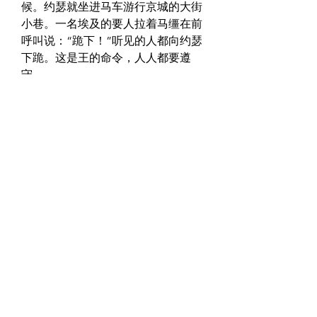
候。约瑟就坐进马车游行京城的大街
小巷。一名埃及的要人拉着马缰在前
呼叫说：“跪下！”听见的人都向约瑟
下跪。这是王的命令，人人都要遵
守。  
　　法老王给约瑟一幢很大的房子，
一个宫殿。又将埃及著名的祭司波提
非拉的女儿亚西纳赐给他为妻。这对
约瑟来说，是很大的荣誉。那么他在
福中是不是就忘了上帝呢？完全没
有。约瑟凡事都尊主为大。  
　　现在约瑟可异常的忙碌了，他在
全国各地大兴土木盖大仓库。正逢丰
年，粮食多的不得了，农民没有地方
储存，只好乱丢。约瑟就派人到各地
收集剩余的粮食，存在仓库里。  
　　我国的人民有时也像他们一样不
懂得珍惜。田里出产过盛，就到处乱
丢，或是烧掉，谁也得不到一点儿好