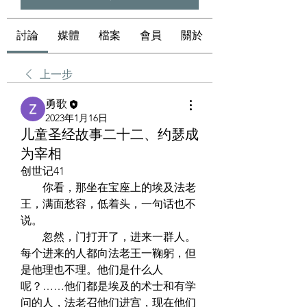
討論
媒體
檔案
會員
關於
上一步
勇歌
2023年1月16日
儿童圣经故事二十二、约瑟成
为宰相
创世记41  
　　你看，那坐在宝座上的埃及法老
王，满面愁容，低着头，一句话也不
说。  
　　忽然，门打开了，进来一群人。
每个进来的人都向法老王一鞠躬，但
是他理也不理。他们是什么人
呢？……他们都是埃及的术士和有学
问的人，法老召他们进宫，现在他们