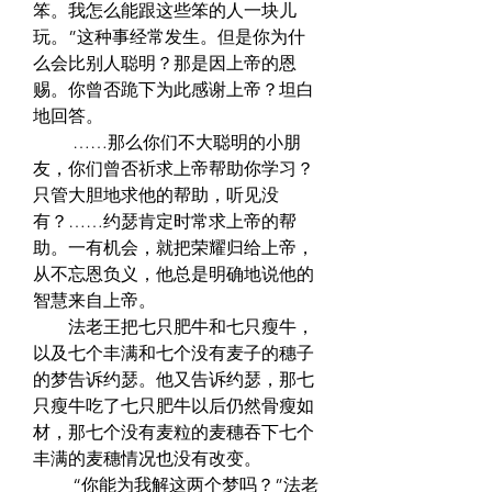
笨。我怎么能跟这些笨的人一块儿
玩。”这种事经常发生。但是你为什
么会比别人聪明？那是因上帝的恩
赐。你曾否跪下为此感谢上帝？坦白
地回答。  
　　 ……那么你们不大聪明的小朋
友，你们曾否祈求上帝帮助你学习？
只管大胆地求他的帮助，听见没
有？……约瑟肯定时常求上帝的帮
助。一有机会，就把荣耀归给上帝，
从不忘恩负义，他总是明确地说他的
智慧来自上帝。  
　　法老王把七只肥牛和七只瘦牛，
以及七个丰满和七个没有麦子的穗子
的梦告诉约瑟。他又告诉约瑟，那七
只瘦牛吃了七只肥牛以后仍然骨瘦如
材，那七个没有麦粒的麦穗吞下七个
丰满的麦穗情况也没有改变。  
　　 “你能为我解这两个梦吗？”法老