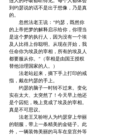
连人的呼吸都听得见。每个人都体会
到约瑟说的话不是出于想像，乃是真
的。  
　　忽然法老王说：“约瑟，既然你
的上帝把梦的解释启示给你，你理当
是这个梦的执行人，因为没有一个埃
及人比得上你聪明。从现在开始，我
任命你为埃及的宰相，所有的埃及人
都要服从你。”（宰相是由国王授权
替他治理国家的人。）  
　　法老站起来，摘下手上打印的戒
指，戴在约瑟的手上。  
　　约瑟的脑子一时转不过来。变化
实在太大、太突然了！今天早上他还
是个囚犯，晚上竟成了埃及的宰相。
真是不可思议。  
　　法老王又吩咐人为约瑟穿上华丽
的朝服，带上一条精美的金链子。此
外，一辆装饰美丽的马车在皇宫外等