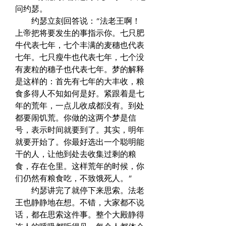
问约瑟。  
　　约瑟立刻回答说：“法老王啊！
上帝把将要发生的事指示你。七只肥
牛代表七年，七个丰满的麦穗也代表
七年。七只瘦牛也代表七年，七个没
有麦粒的穗子也代表七年。梦的解释
是这样的：首先有七年的大丰收，粮
食多得人不知如何是好。紧跟着是七
年的荒年，一点儿收成都没有。到处
都要闹饥荒。你做的这两个梦是信
号，表示时间就要到了。其实，明年
就要开始了。你最好选出一个聪明能
干的人，让他到处去收集过剩的粮
食，存在仓里。这样荒年的时候，你
们仍然有粮食吃，不致饿死人。”  
　　约瑟讲完了就停下来思索。法老
王也静静地在想。不错，大家都不说
话，都在思索这件事。整个大殿静得