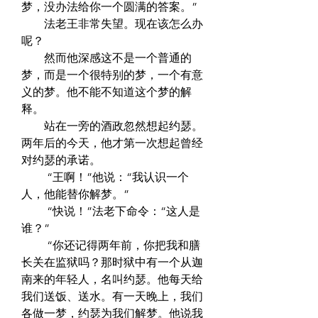
梦，没办法给你一个圆满的答案。”  
　　法老王非常失望。现在该怎么办
呢？  
　　然而他深感这不是一个普通的
梦，而是一个很特别的梦，一个有意
义的梦。他不能不知道这个梦的解
释。  
　　站在一旁的酒政忽然想起约瑟。
两年后的今天，他才第一次想起曾经
对约瑟的承诺。  
　　 “王啊！”他说：“我认识一个
人，他能替你解梦。”  
　　 “快说！”法老下命令：“这人是
谁？”  
　　 “你还记得两年前，你把我和膳
长关在监狱吗？那时狱中有一个从迦
南来的年轻人，名叫约瑟。他每天给
我们送饭、送水。有一天晚上，我们
各做一梦，约瑟为我们解梦。他说我