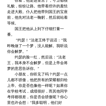
　　你看，他走进皇宫了，守卫都很
礼貌，纷纷让路。他带着些许的羞怯
走进大殿。仆人把他带到国王的宝座
前，他先对法老一鞠躬，然后就站着
等候。  
　　国王把他从上到下仔细打量一
番。  
　　 “约瑟！”法老王终于说话：“我
昨晚做了一个梦，没人能解。我听说
你会解梦。”  
　　约瑟的脸一红，然后说：“法老
王，我本身不会解梦，但是上帝会将
梦的意思告诉你。”  
　　小朋友，你听见了吗？约瑟一点
儿都不骄傲，他把所有的荣耀都归给
上帝。你是否也像他一样呢？如果你
在学校考试，成绩很好，而其他同学
考得都很差，你是否会骄傲呢？你心
里也许会想：“我多聪明，他们好