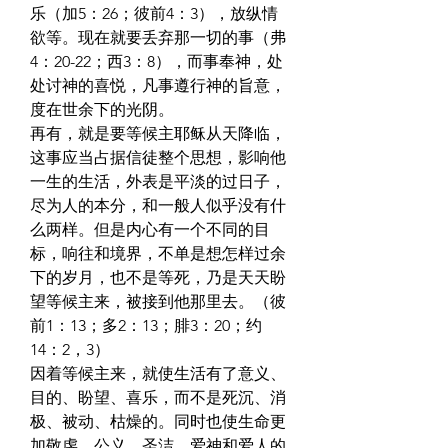
乐（加5：26；彼前4：3），放纵情
欲等。现在就要丢弃那一切的事（弗
4：20-22；西3：8），而事奉神，处
处讨神的喜悦，凡事遵行神的旨意，
度在世余下的光阴。
再有，就是要等候主耶稣从天降临，
这事应当占据信徒整个思想，影响他
一生的生活，外表是平淡的过日子，
尽为人的本分，和一般人似乎没有什
么两样。但是内心有一个不同的目
标，响往和境界，不单是想怎样过余
下的岁月，也不是等死，乃是天天盼
望等候主来，被接到他那里去。（彼
前1：13；多2：13；腓3：20；约
14：2，3）
因着等候主来，就使生活有了意义、
目的、盼望、喜乐，而不是死沉、消
极、被动、枯燥的。同时也使生命更
加敬虔、公义、圣洁、爱神和爱人的