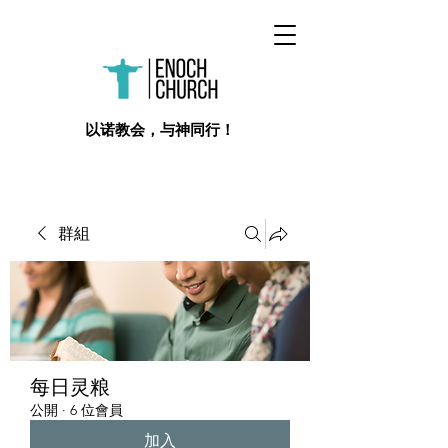
​以诺教会，与神同行！
群組
每日灵粮
公開
·
6 位會員
加入