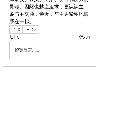
灵魂。因此也越发追求，更认识主、
多与主交通，亲近，与主更紧密地联
系在一起。
0
0
34
撰寫留言......
關於
惟喜爱耶和华的律法，昼夜思想，这
人便为有福。
會員
shivrajmrfr
追蹤
shivrajmrfr
Kajal Jadhav
追蹤