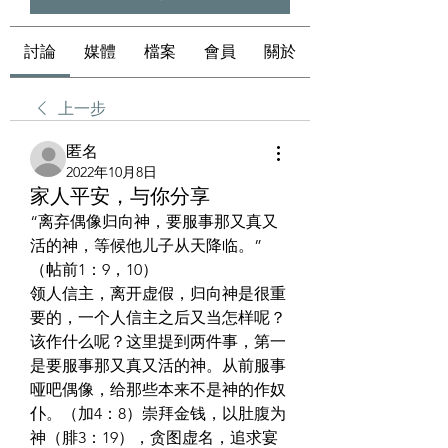
討論
媒體
檔案
會員
關於
上一步
匿名
2022年10月8日
家人平安，与你分享
“离弃偶像归向神，要服事那又真又
活的神，等候他儿子从天降临。”
（帖前1：9，10）
领人信主，离开虚假，归向神是很重
要的，一个人信主之后又当怎样呢？
该作什么呢？这里提到两件事，第一
是要服事那又真又活的神。从前服事
哑吧偶像，给那些本来不是神的作奴
仆。（加4：8）崇拜金钱，以肚腹为
神（腓3：19），贪图虚名，追求宴