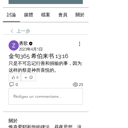
討論
媒體
檔案
會員
關於
上一步
勇歌
2023年4月1日
金句365 希伯来书 13:16
只是不可忘记行善和捐输的事，因为
这样的祭是神所喜悦的。
0
0
23
Rédigez un commentaire...
關於
惟喜爱耶和华的律法，昼夜思想，这