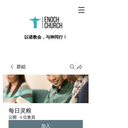
​以诺教会，与神同行！
群組
每日灵粮
公開
·
6 位會員
加入