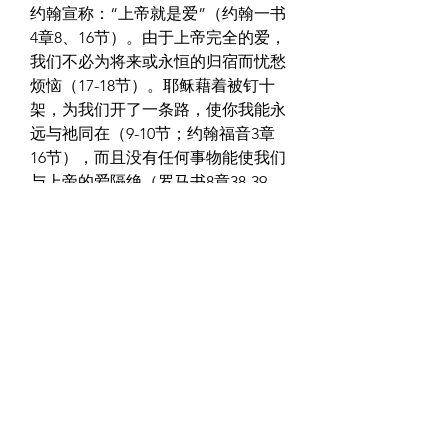
约翰宣称：“上帝就是爱”（约翰一书
4章8、16节）。由于上帝完全的爱，
我们不必为将来或永恒的归宿而忧愁
烦恼（17-18节）。耶稣藉着被钉十
架，为我们开了一条路，使你我能永
远与祂同在（9-10节；约翰福音3章
16节），而且没有任何事物能使我们
与上帝的爱隔绝（罗马书8章38-39
节）。同样地，上帝也要我们去爱人
（约翰一书4章11、20-21节）。藉着
圣灵，我们确信祂的爱，并且有能力
去爱人（13节；罗马书5章5节；加拉
太书5章22节）。
作者：柯爱莉
0
0
8
コメントを追加…