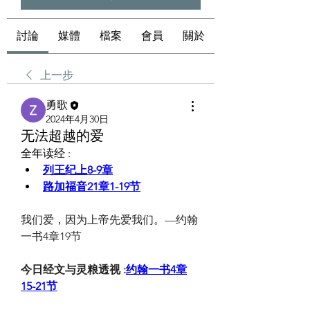
討論
媒體
檔案
會員
關於
上一步
勇歌
2024年4月30日
无法超越的爱
全年读经 :
列王纪上8-9章
路加福音21章1-19节
我们爱，因为上帝先爱我们。—约翰
一书4章19节
今日经文与灵粮透视 :
约翰一书4章
15-21节