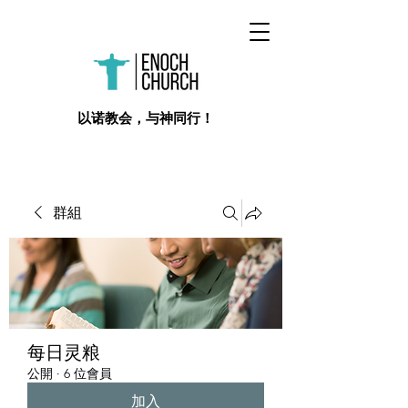
​以诺教会，与神同行！
群組
每日灵粮
公開
·
6 位會員
加入