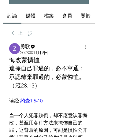
討論
媒體
檔案
會員
關於
上一步
勇歌
2023年11月9日
悔改蒙憐恤
遮掩自己罪過的，必不亨通；
承認離棄罪過的，必蒙憐恤。
（箴28:13）
读经 
约壹1:5-10
当一个人犯罪跌倒，却不愿意认罪悔
改，甚至用各种方法来掩饰自己的
罪，这背后的原因，可能是惧怕公开