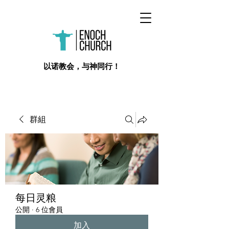
​以诺教会，与神同行！
群組
每日灵粮
公開
·
6 位會員
加入