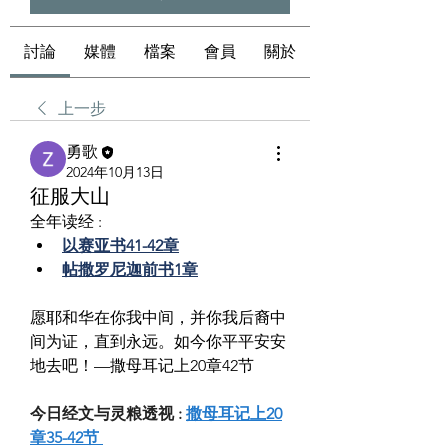
討論
媒體
檔案
會員
關於
上一步
勇歌
2024年10月13日
征服大山
全年读经 :
以赛亚书41-42章
帖撒罗尼迦前书1章
愿耶和华在你我中间，并你我后裔中
间为证，直到永远。如今你平平安安
地去吧！—撒母耳记上20章42节
今日经文与灵粮透视 : 
撒母耳记上20
章35-42节