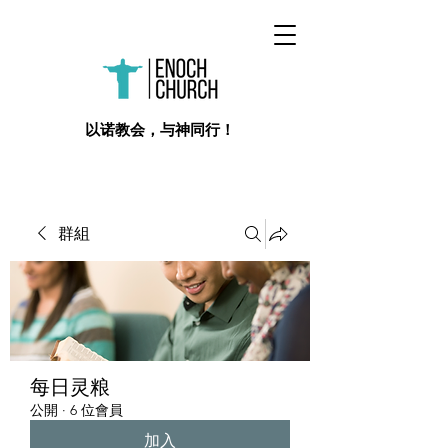
​以诺教会，与神同行！
群組
每日灵粮
公開
·
6 位會員
加入