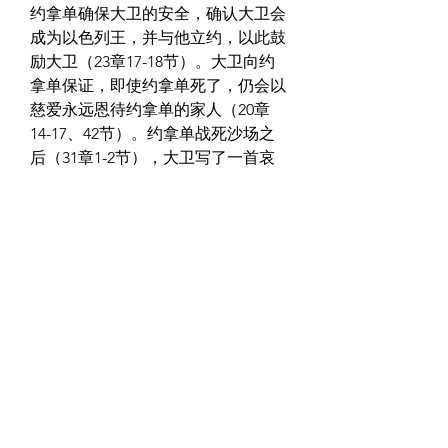
约拿单确保大卫的安全，确认大卫会
成为以色列王，并与他立约，以此鼓
励大卫（23章17-18节）。大卫向约
拿单保证，即使约拿单死了，仍会以
慈爱永远恩待约拿单的家人（20章
14-17、42节）。约拿单战死沙场之
后（31章1-2节），大卫写了一首哀
歌，要犹大百姓纪念约拿单并将他视
为英雄（撒母耳记下1章17-27节）。
大卫看重这份友谊，信守承诺照顾约
拿单的儿子，也就是瘸腿的米非波设
（撒母耳记下9章）。
作者： 
沈启智
0
0
1
Write a comment...