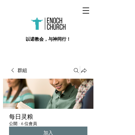
​以诺教会，与神同行！
群組
每日灵粮
公開
·
6 位會員
加入