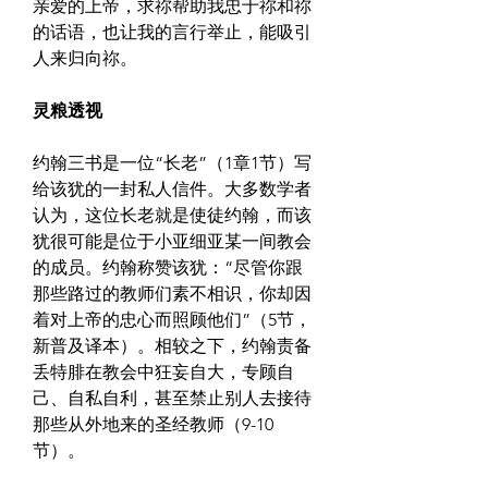
亲爱的上帝，求祢帮助我忠于祢和祢
的话语，也让我的言行举止，能吸引
人来归向祢。
灵粮透视
约翰三书是一位“长老”（1章1节）写
给该犹的一封私人信件。大多数学者
认为，这位长老就是使徒约翰，而该
犹很可能是位于小亚细亚某一间教会
的成员。约翰称赞该犹：“尽管你跟
那些路过的教师们素不相识，你却因
着对上帝的忠心而照顾他们”（5节，
新普及译本）。相较之下，约翰责备
丢特腓在教会中狂妄自大，专顾自
己、自私自利，甚至禁止别人去接待
那些从外地来的圣经教师（9-10
节）。