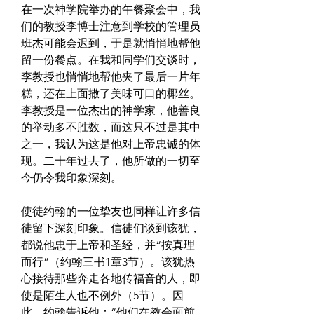
在一次神学院举办的午餐聚会中，我
们的教授李博士注意到学校的管理员
班杰可能会迟到，于是就悄悄地帮他
留一份餐点。在我和同学们交谈时，
李教授也悄悄地帮他夹了最后一片年
糕，还在上面撒了美味可口的椰丝。
李教授是一位杰出的神学家，他善良
的举动多不胜数，而这只不过是其中
之一，我认为这是他对上帝忠诚的体
现。二十年过去了，他所做的一切至
今仍令我印象深刻。
使徒约翰的一位挚友也同样让许多信
徒留下深刻印象。信徒们谈到该犹，
都说他忠于上帝和圣经，并“按真理
而行”（约翰三书1章3节）。该犹热
心接待那些奔走各地传福音的人，即
使是陌生人也不例外（5节）。因
此，约翰告诉他：“他们在教会面前