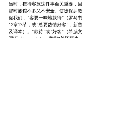
当时，接待客旅这件事至关重要，因
那时旅馆不多又不安全。使徒保罗敦
促我们，“客要一味地款待”（罗马书
12章13节，或“总要热情好客”，新普
及译本）。“款待”或“好客”（希腊文
词汇philoxenia），意指“关怀陌生
人”。使徒彼得鼓励我们：“要继续彼
此深深地相爱，……也要欢欢喜喜地
在家中接待需要食宿的人。”（彼得
前书4章8-9节，新普及译本）
作者： 
沈启智
0
0
17
Write a comment...