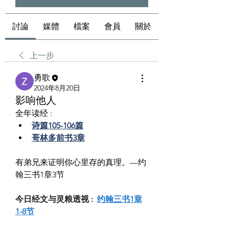
討論
媒體
檔案
會員
關於
上一步
勇歌
2024年8月20日
影响他人
全年读经 :
诗篇105-106篇
哥林多前书3章
有弟兄来证明你心里存的真理。—约
翰三书1章3节
今日经文与灵粮透视 :  
约翰三书1章
1-8节