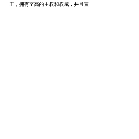
王，拥有至高的主权和权威，并且宣
称：“智慧和能力都属乎祂。祂改变
时间、季节，祂废王，立王。”（2章
20-21节，和合本修订版）
作者： 
沈启智
0
0
38
Escreva um comentário
關於
惟喜爱耶和华的律法，昼夜思想，这
人便为有福。
會員
shivrajmrfr
追蹤