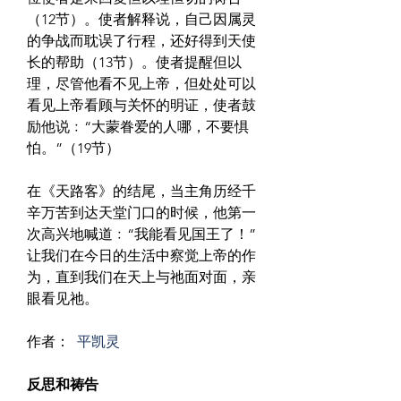
（12节）。使者解释说，自己因属灵
的争战而耽误了行程，还好得到天使
长的帮助（13节）。使者提醒但以
理，尽管他看不见上帝，但处处可以
看见上帝看顾与关怀的明证，使者鼓
励他说﹕“大蒙眷爱的人哪，不要惧
怕。”（19节）
在《天路客》的结尾，当主角历经千
辛万苦到达天堂门口的时候，他第一
次高兴地喊道﹕“我能看见国王了！”
让我们在今日的生活中察觉上帝的作
为，直到我们在天上与祂面对面，亲
眼看见祂。
作者： 
平凯灵
反思和祷告