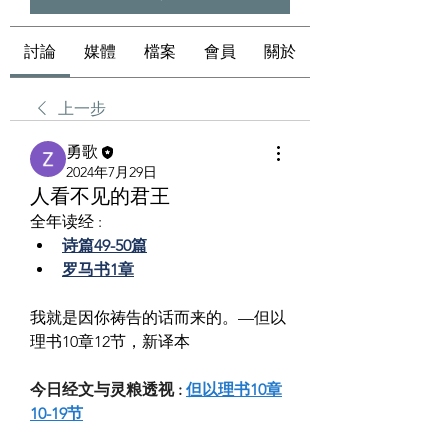
討論
媒體
檔案
會員
關於
上一步
勇歌
2024年7月29日
人看不见的君王
全年读经 :
诗篇49-50篇
罗马书1章
我就是因你祷告的话而来的。—但以
理书10章12节，新译本
今日经文与灵粮透视 : 
但以理书10章
10-19节