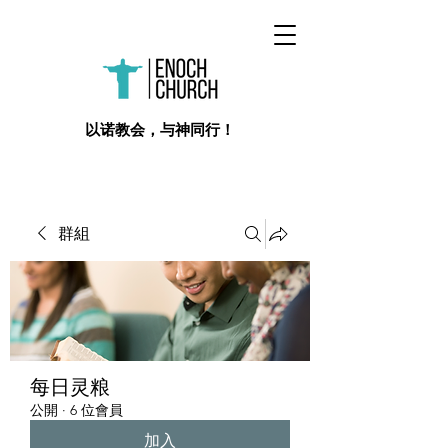
​以诺教会，与神同行！
群組
每日灵粮
公開
·
6 位會員
加入