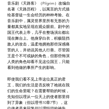
音乐剧《天路客》（Pilgrim）改编自
名著《天路历程》，以寓言的方式描
绘基督徒一生会经历的种种考验。在
音乐剧中，属灵世界里所有无形的力
量都真实地呈现在观众眼前。剧中的
国王代表上帝，几乎在整场演出都出
现在舞台上。他身穿白衣，积极阻挡
敌人的攻击，温柔地拥抱那些深感痛
苦的人，并劝说其他人行善。尽管国
王是个不可或缺的角色，但那些饰演
人类的角色却看不见这位国王，只能
看到他做的事所产生的影响。
即使我们看不见上帝这位真正的君
王，我们的生活是否反映了祂就在我
们的生命里呢？在需要帮助的时候，
先知但以理从一位天上的使者那里得
到了异象（但以理书10章7节），这
位使者是来回复但以理恒切的祷告