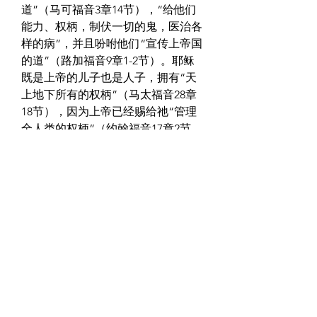
道”（马可福音3章14节），“给他们
能力、权柄，制伏一切的鬼，医治各
样的病”，并且吩咐他们“宣传上帝国
的道”（路加福音9章1-2节）。耶稣
既是上帝的儿子也是人子，拥有“天
上地下所有的权柄”（马太福音28章
18节），因为上帝已经赐给祂“管理
全人类的权柄”（约翰福音17章2节，
新译本）。如今，耶稣赐给我们的权
柄尽管是有限的，但我们仍能凭着祂
的权柄走入人群，向人讲述耶稣，并
训练人们成为门徒（马太福音28章
19-20节）。
作者：沈启智
0
0
15
Plaats een opmerking...