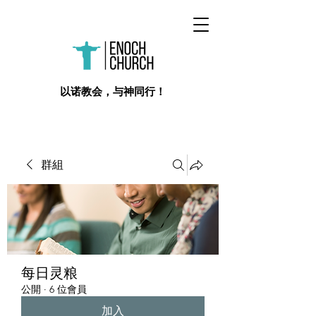
​以诺教会，与神同行！
群組
每日灵粮
公開
·
6 位會員
加入