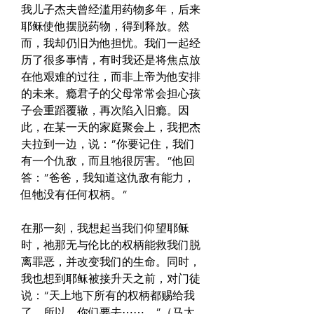
我儿子杰夫曾经滥用药物多年，后来
耶稣使他摆脱药物，得到释放。然
而，我却仍旧为他担忧。我们一起经
历了很多事情，有时我还是将焦点放
在他艰难的过往，而非上帝为他安排
的未来。瘾君子的父母常常会担心孩
子会重蹈覆辙，再次陷入旧瘾。因
此，在某一天的家庭聚会上，我把杰
夫拉到一边，说：”你要记住，我们
有一个仇敌，而且牠很厉害。”他回
答：”爸爸，我知道这仇敌有能力，
但牠没有任何权柄。”
在那一刻，我想起当我们仰望耶稣
时，祂那无与伦比的权柄能救我们脱
离罪恶，并改变我们的生命。同时，
我也想到耶稣被接升天之前，对门徒
说：“天上地下所有的权柄都赐给我
了。所以，你们要去⋯⋯。”（马太