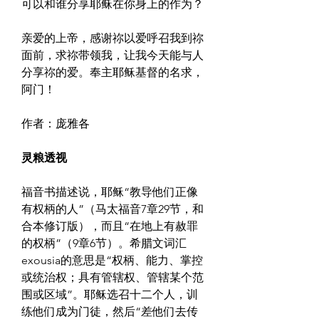
可以和谁分享耶稣在你身上的作为？
亲爱的上帝，感谢祢以爱呼召我到祢
面前，求祢带领我，让我今天能与人
分享祢的爱。奉主耶稣基督的名求，
阿门！
作者：庞雅各
灵粮透视
福音书描述说，耶稣“教导他们正像
有权柄的人”（马太福音7章29节，和
合本修订版），而且“在地上有赦罪
的权柄”（9章6节）。希腊文词汇
exousia的意思是“权柄、能力、掌控
或统治权；具有管辖权、管辖某个范
围或区域”。耶稣选召十二个人，训
练他们成为门徒，然后“差他们去传