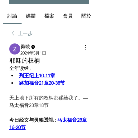
討論
媒體
檔案
會員
關於
上一步
勇歌
2024年5月1日
耶稣的权柄
全年读经 :
列王纪上10-11章
路加福音21章20-38节
天上地下所有的权柄都赐给我了。—
马太福音28章18节
今日经文与灵粮透视 : 
马太福音28章
16-20节