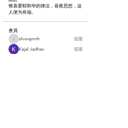
惟喜爱耶和华的律法，昼夜思想，这
人便为有福。
會員
shivrajmrfr
追蹤
shivrajmrfr
Kajal Jadhav
追蹤
19236576221
追蹤
19236576221
radhika kadam
追蹤
勇歌
追蹤
查看所有會員（6）