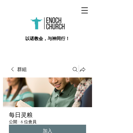
​以诺教会，与神同行！
群組
每日灵粮
公開
·
6 位會員
加入