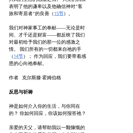
表明了他的谦卑以及他确信神对“客
旅和寄居者”的良善（
15节
）。
我们对神家事工的奉献——无论是时
间、才干还是财富——都反映了我们
对最初给予我们的那一位的感激之
情。 我们所有的一切都来自祂的手
（
14节
）； 作为回应，我们要带着感
恩的心向祂奉献。
作者   克尔斯滕·霍姆伯格
反思与祈祷
神是如何介入你的生活，与你同在
的？ 你如何回应，你该如何报答祂？
亲爱的天父，请帮助我以一颗慷慨的