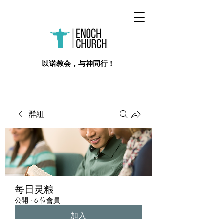
​以诺教会，与神同行！
群組
每日灵粮
公開
·
6 位會員
加入