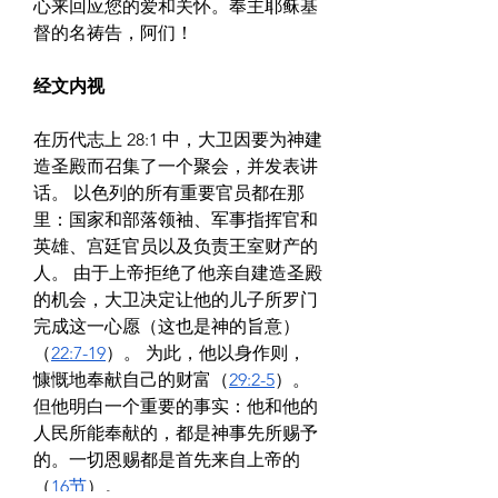
心来回应您的爱和关怀。奉主耶稣基
督的名祷告，阿们！
经文内视
在历代志上 28:1 中，大卫因要为神建
造圣殿而召集了一个聚会，并发表讲
话。 以色列的所有重要官员都在那
里：国家和部落领袖、军事指挥官和
英雄、宫廷官员以及负责王室财产的
人。 由于上帝拒绝了他亲自建造圣殿
的机会，大卫决定让他的儿子所罗门
完成这一心愿（这也是神的旨意）
（
22:7-19
）。 为此，他以身作则，
慷慨地奉献自己的财富（
29:2-5
）。 
但他明白一个重要的事实：他和他的
人民所能奉献的，都是神事先所赐予
的。一切恩赐都是首先来自上帝的
（
16节
）。