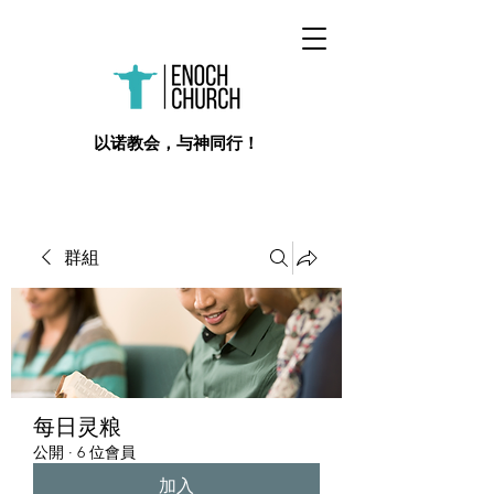
​以诺教会，与神同行！
群組
每日灵粮
公開
·
6 位會員
加入