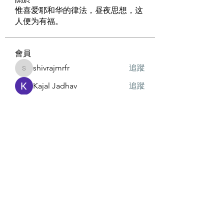
惟喜爱耶和华的律法，昼夜思想，这
人便为有福。
會員
shivrajmrfr
追蹤
shivrajmrfr
Kajal Jadhav
追蹤
19236576221
追蹤
19236576221
radhika kadam
追蹤
勇歌
追蹤
查看所有會員（6）