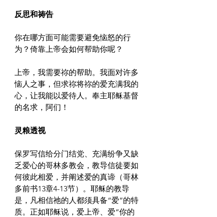
反思和祷告
你在哪方面可能需要避免恼怒的行
为？倚靠上帝会如何帮助你呢？
上帝，我需要祢的帮助。我面对许多
恼人之事，但求祢将祢的爱充满我的
心，让我能以爱待人。奉主耶稣基督
的名求，阿们！
灵粮透视
保罗写信给分门结党、充满纷争又缺
乏爱心的哥林多教会，教导信徒要如
何彼此相爱，并阐述爱的真谛（哥林
多前书13章4-13节）。耶稣的教导
是，凡相信祂的人都须具备“爱”的特
质。正如耶稣说，爱上帝、爱“你的