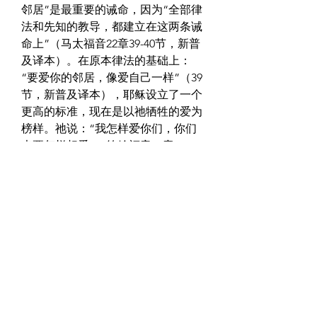
邻居”是最重要的诫命，因为“全部律
法和先知的教导，都建立在这两条诫
命上”（马太福音22章39-40节，新普
及译本）。在原本律法的基础上：
“要爱你的邻居，像爱自己一样”（39
节，新普及译本），耶稣设立了一个
更高的标准，现在是以祂牺牲的爱为
榜样。祂说：“我怎样爱你们，你们
也要怎样相爱”（约翰福音13章34
节）。耶稣将此称为新的命令，并说
“爱”能标记出那些信靠祂的人与众不
同（35节）。“爱他人”证明我们是上
帝的儿女，表明我们亲身体会过祂的
爱（约翰一书4章7-12、19-21节）。
作者：K·T·辛
0
0
16