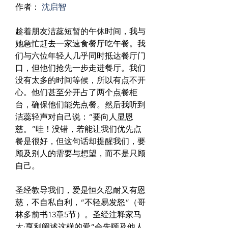
作者： 
沈启智
趁着朋友洁蕊短暂的午休时间，我与
她急忙赶去一家速食餐厅吃午餐。我
们与六位年轻人几乎同时抵达餐厅门
口，但他们抢先一步走进餐厅。我们
没有太多的时间等候，所以有点不开
心。他们甚至分开占了两个点餐柜
台，确保他们能先点餐。然后我听到
洁蕊轻声对自己说：“要向人显恩
慈。”哇！没错，若能让我们优先点
餐是很好，但这句话却提醒我们，要
顾及别人的需要与想望，而不是只顾
自己。
圣经教导我们，爱是恒久忍耐又有恩
慈，不自私自利，“不轻易发怒”（哥
林多前书13章5节）。圣经注释家马
太·亨利阐述这样的爱“会先顾及他人