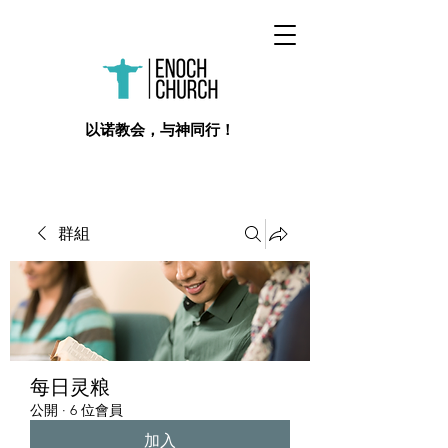
​以诺教会，与神同行！
群組
每日灵粮
公開
·
6 位會員
加入