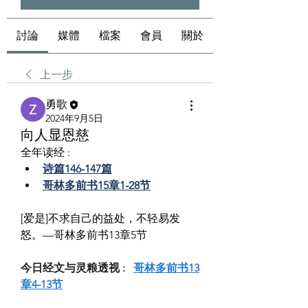
討論
媒體
檔案
會員
關於
上一步
勇歌
2024年9月5日
向人显恩慈
全年读经 :
诗篇146-147篇
哥林多前书15章1-28节
[爱是]不求自己的益处，不轻易发
怒。—哥林多前书13章5节
今日经文与灵粮透视 :   
哥林多前书13
章4-13节