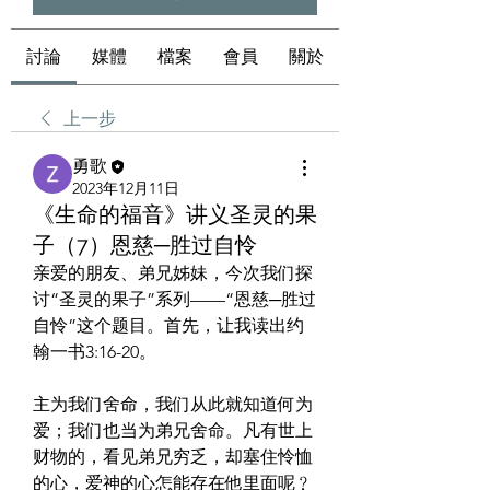
討論
媒體
檔案
會員
關於
上一步
勇歌
2023年12月11日
《生命的福音》讲义圣灵的果
子（7）恩慈─胜过自怜
亲爱的朋友、弟兄姊妹，今次我们探
讨“圣灵的果子”系列——“恩慈─胜过
自怜”这个题目。首先，让我读出约
翰一书3:16-20。
主为我们舍命，我们从此就知道何为
爱；我们也当为弟兄舍命。凡有世上
财物的，看见弟兄穷乏，却塞住怜恤
的心，爱神的心怎能存在他里面呢﹖