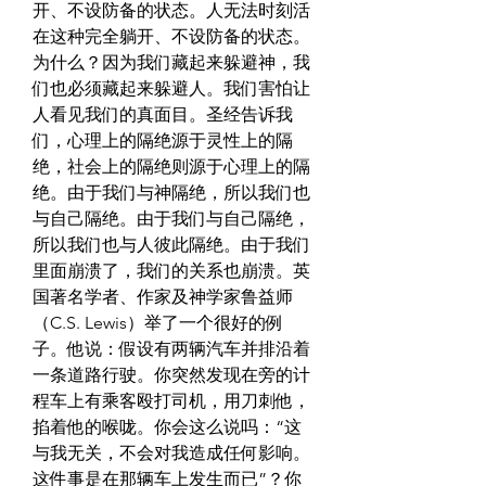
开、不设防备的状态。人无法时刻活
在这种完全躺开、不设防备的状态。
为什么？因为我们藏起来躲避神，我
们也必须藏起来躲避人。我们害怕让
人看见我们的真面目。圣经告诉我
们，心理上的隔绝源于灵性上的隔
绝，社会上的隔绝则源于心理上的隔
绝。由于我们与神隔绝，所以我们也
与自己隔绝。由于我们与自己隔绝，
所以我们也与人彼此隔绝。由于我们
里面崩溃了，我们的关系也崩溃。英
国著名学者、作家及神学家鲁益师
（C.S. Lewis）举了一个很好的例
子。他说：假设有两辆汽车并排沿着
一条道路行驶。你突然发现在旁的计
程车上有乘客殴打司机，用刀刺他，
掐着他的喉咙。你会这么说吗：“这
与我无关，不会对我造成任何影响。
这件事是在那辆车上发生而已”？你