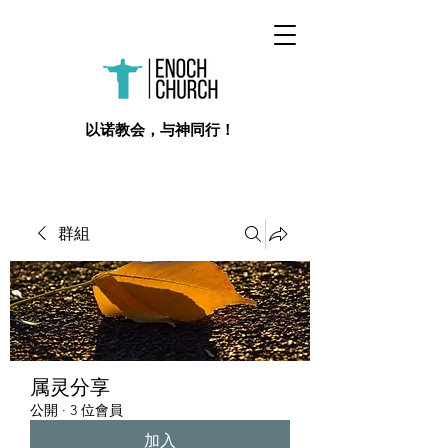
​以诺教会，与神同行！
群組
属灵分享
公開
·
3 位會員
加入