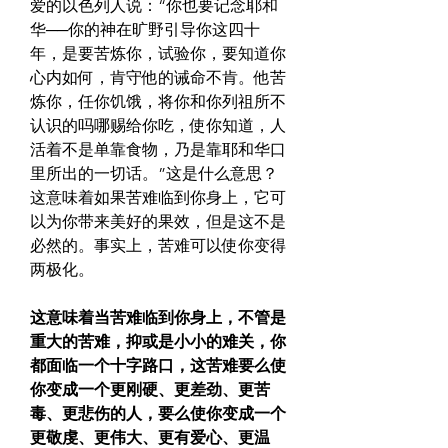
爱的以色列人说：“你也要记念耶和
华──你的神在旷野引导你这四十
年，是要苦炼你，试验你，要知道你
心内如何，肯守他的诫命不肯。他苦
炼你，任你饥饿，将你和你列祖所不
认识的吗哪赐给你吃，使你知道，人
活着不是单靠食物，乃是靠耶和华口
里所出的一切话。”这是什么意思？
这意味着如果苦难临到你身上，它可
以为你带来美好的果效，但是这不是
必然的。事实上，苦难可以使你变得
两极化。
这意味着当苦难临到你身上，不管是
重大的苦难，抑或是小小的难关，你
都面临一个十字路口，这苦难要么使
你变成一个更刚硬、更差劲、更苦
毒、更悲伤的人，要么使你变成一个
更敬虔、更伟大、更有爱心、更温