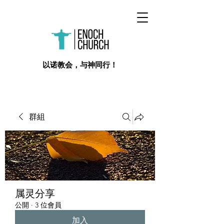
​以诺教会，与神同行！
群組
属灵分享
公開
·
3 位會員
加入