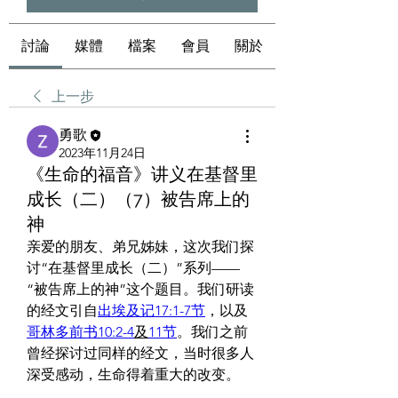
討論
媒體
檔案
會員
關於
上一步
勇歌
2023年11月24日
《生命的福音》讲义在基督里
成长（二）（7）被告席上的
神
亲爱的朋友、弟兄姊妹，这次我们探
讨“在基督里成长（二）”系列—— 
“被告席上的神”这个题目。我们研读
的经文引自
出埃及记17:1-7节
，以及
哥林多前书10:2-4
及
11节
。我们之前
曾经探讨过同样的经文，当时很多人
深受感动，生命得着重大的改变。