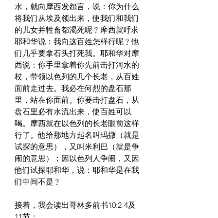
水，就向摩西发怨言，说：你为什么
将我们从埃及领出来，使我们和我们
的儿女并牲畜都渴死呢﹖摩西就呼求
耶和华说：我向这百姓怎样行呢﹖他
们几乎要拿石头打死我。耶和华对摩
西说：你手里拿着你先前击打河水的
杖，带领以色列的几个长老，从百姓
面前走过去。我必在何烈的盘石那
里，站在你面前。你要击打盘石，从
盘石里必有水流出来，使百姓可以
喝。摩西就在以色列的长老眼前这样
行了。他给那地方起名叫玛撒（就是
试探的意思），又叫米利巴（就是争
闹的意思）；因以色列人争闹，又因
他们试探耶和华，说：耶和华是在我
们中间不是﹖
接着，我会读出哥林多前书10:2-4及
11节：