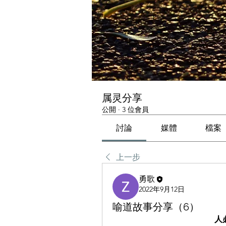
属灵分享
公開
·
3 位會員
討論
媒體
檔案
上一步
勇歌
2022年9月12日
喻道故事分享（6）
人