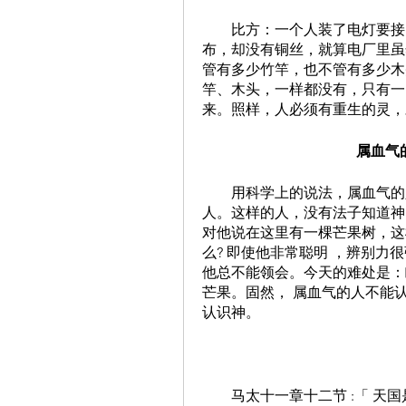
        比方：一个人装了电灯要接电，如果他手里所有的材料只是木头、竹竿 和
布，却没有铜丝，就算电厂里虽
管有多少竹竿，也不管有多少木
竿、木头，一样都没有，只有一
来。照样，人必须有重生的灵，
属血气
        用科学上的说法，属血气的人，就是属乎心理的人，意思就是受心理支配的
人。这样的人，没有法子知道神
对他说在这里有一棵芒果树，这
么? 即使他非常聪明 ，辨别力
他总不能领会。今天的难处是：
芒果。固然， 属血气的人不能
认识神。 
        马太十一章十二节 :「 天国是努力进入的，努力的人就得着了。」这句话或