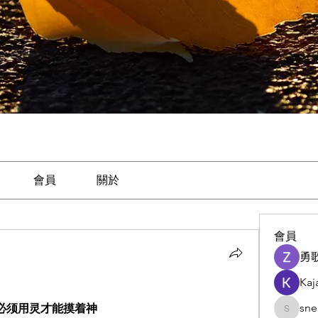
會員
關於
會員
勇
Kaj
sne
必须用灵才能摸着神
snehasa