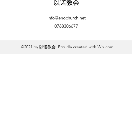
以诺教会
info@enochurch.net
0768306677
©2021 by 以诺教会. Proudly created with Wix.com